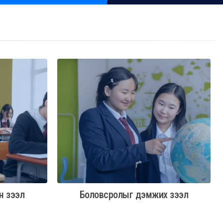
н зээл
Боловсролыг дэмжих зээл