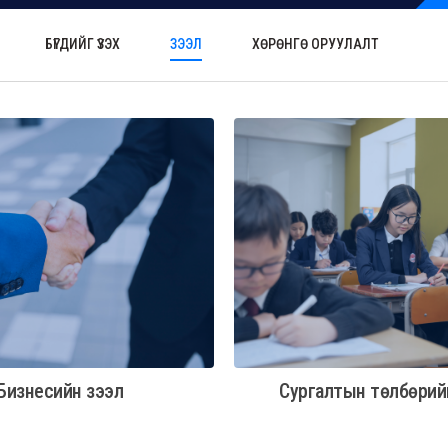
БҮГДИЙГ ҮЗЭХ
ЗЭЭЛ
ХӨРӨНГӨ ОРУУЛАЛТ
Бизнесийн зээл
Сургалтын төлбөрий