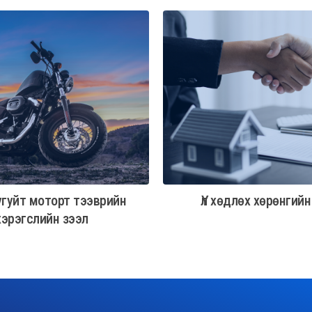
угуйт моторт тээврийн
Үл хөдлөх хөрөнгийн
хэрэгслийн зээл