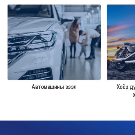
Автомашины зээл
Хоёр д