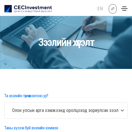
EN
Зээлийн хүсэлт
Та зээлийн төрлөө сонгоно уу?
Таны хүсэж буй зээлийн хэмжээ