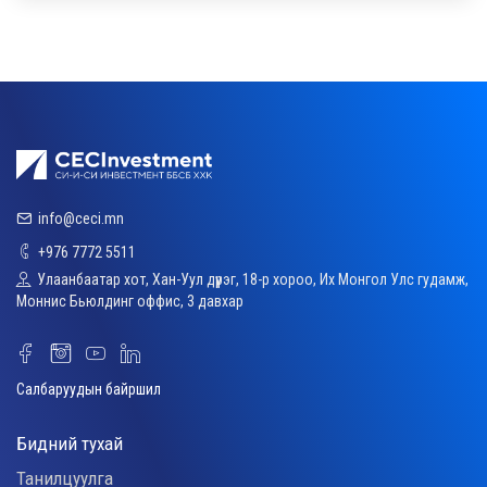
info@ceci.mn
+976 7772 5511
Улаанбаатар хот, Хан-Уул дүүрэг, 18-р хороо, Их Монгол Улс гудамж,
Моннис Бьюлдинг оффис, 3 давхар
Салбаруудын байршил
Бидний тухай
Танилцуулга