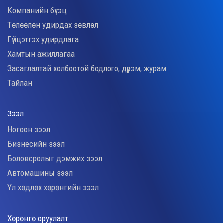
Компанийн бүтэц
Төлөөлөн удирдах зөвлөл
Гүйцэтгэх удирдлага
Хамтын ажиллагаа
Засаглалтай холбоотой бодлого, дүрэм, журам
Тайлан
Зээл
Ногоон зээл
Бизнесийн зээл
Боловсролыг дэмжих зээл
Автомашины зээл
Үл хөдлөх хөрөнгийн зээл
Хөрөнгө оруулалт