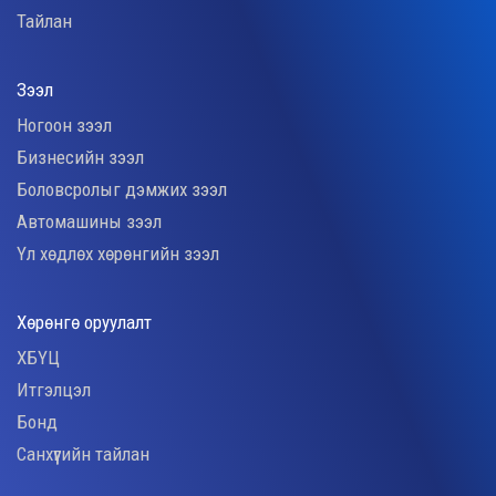
Тайлан
Зээл
Ногоон зээл
Бизнесийн зээл
Боловсролыг дэмжих зээл
Автомашины зээл
Үл хөдлөх хөрөнгийн зээл
Хөрөнгө оруулалт
ХБҮЦ
Итгэлцэл
Бонд
Санхүүгийн тайлан