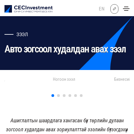
EN
ЗЭЭЛ
Авто зогсоол худалдан авах зээл
Ногоон зээл
Бизнесийн зээл
Ашиглалтын шаардлага хангасан бүх төрлийн дулаан
зогсоол худалдан авах зориулалттай зээлийн бүтээгдэхүүн