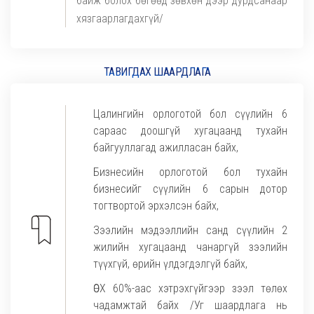
байж болох бөгөөд зөвхөн дээр дурдсанаар
хязгаарлагдахгүй/
ТАВИГДАХ ШААРДЛАГА
Цалингийн орлоготой бол сүүлийн 6
сараас доошгүй хугацаанд тухайн
байгууллагад ажилласан байх,
Бизнесийн орлоготой бол тухайн
бизнесийг сүүлийн 6 сарын дотор
тогтвортой эрхэлсэн байх,
Зээлийн мэдээллийн санд сүүлийн 2
жилийн хугацаанд чанаргүй зээлийн
түүхгүй, өрийн үлдэгдэлгүй байх,
ӨОХ 60%-аас хэтрэхгүйгээр зээл төлөх
чадамжтай байх /Уг шаардлага нь