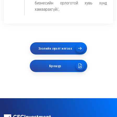
бизнесийн орлоготой хувь хүнд
хамаарахгүй/,
Зээлийн хүсэлт илгээх
Брошур