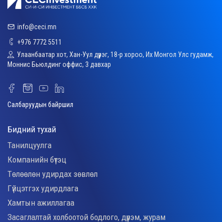
info@ceci.mn
+976 7772 5511
Улаанбаатар хот, Хан-Уул дүүрэг, 18-р хороо, Их Монгол Улс гудамж,
Моннис Бьюлдинг оффис, 3 давхар
Салбаруудын байршил
Бидний тухай
Танилцуулга
Компанийн бүтэц
Төлөөлөн удирдах зөвлөл
Гүйцэтгэх удирдлага
Хамтын ажиллагаа
Засаглалтай холбоотой бодлого, дүрэм, журам