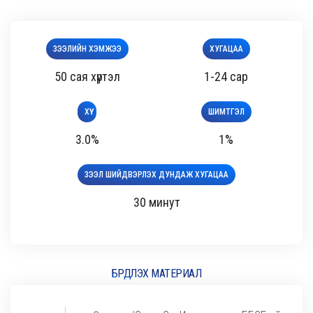
ЗЭЭЛИЙН ХЭМЖЭЭ
ХУГАЦАА
50 сая хүртэл
1-24 сар
ХҮҮ
ШИМТГЭЛ
3.0%
1%
ЗЭЭЛ ШИЙДВЭРЛЭХ ДУНДАЖ ХУГАЦАА
30 минут
БҮРДҮҮЛЭХ МАТЕРИАЛ