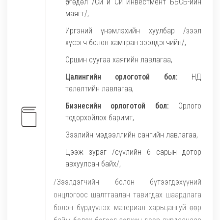
Өргөдөл /Си и Си Инвестмент ББСБ-ийн
маягт/,
Иргэний үнэмлэхийн хуулбар /зээл
хүсэгч болон хамтран зээлдэгчийн/,
Оршин суугаа хаягийн лавлагаа,
Цалингийн орлоготой бол:
НД
төлөлтийн лавлагаа,
Бизнесийн орлоготой бол:
Орлого
тодорхойлох баримт,
Зээлийн мэдээллийн сангийн лавлагаа,
Цээж зураг /сүүлийн 6 сарын дотор
авхуулсан байх/,
/Зээлдэгчийн болон бүтээгдэхүүний
онцлогоос шалтгаалан тавигдах шаардлага
болон бүрдүүлэх материал харьцангуй өөр