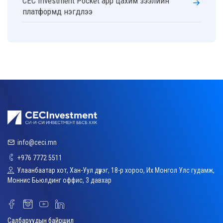
CEC Investment Pocket app цахим зээлийн
платформд нэгдлээ
info@ceci.mn
+976 7772 5511
Улаанбаатар хот, Хан-Уул дүүрэг, 18-р хороо, Их Монгол Улс гудамж,
Моннис Бьюлдинг оффис, 3 давхар
Салбаруудын байршил