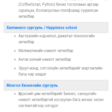
(CoffeeScript, Python) бичих тоглоомын аргаар
суралцах, боловсролын платформд суурилсан
хөтөлбөр
Хаппинесс сургууль / Happiness school
Австралийн кодчилол, дижитал технологийн
хөтөлбөр
Математикийн нэмэлт хөтөлбөр
Англи хэлний нэмэлт хөтөлбөр
Эрүүл мэнд, сэтгэлзүйн хөтөлбөрийг мэргэжлийн
багш нар заадаг
Монгол бизнесийн сургууль
Үндэсний цөм хөтөлбөрийг Бизнес, санхүүгийн
нэмэлт хөтөлбөртэй хослуулан бага ангиас эхлэн
системтэйгээр олгодог