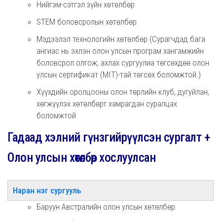
Нийгэм-сэтгэл зүйн хөтөлбөр
STEM боловсролын хөтөлбөр
Мэдээлэл технологийн хөтөлбөр (Сурагчдад бага
ангиас нь эхлэн олон улсын програм хангамжийн
боловсрол олгож, ахлах сургуулиа төгсөхдөө олон
улсын сертификат (MIT)-тай төгсөх боломжтой.)
Хүүхдийн оролцооны олон төрлийн клуб, дугуйлан,
хөгжүүлэх хөтөлбөрт хамрагдан суралцах
боломжтой
Гадаад хэлний гүнзгийрүүлсэн сургалт +
Олон улсын хөтөлбөр хослуулсан
Наран нэг сургууль
Баруун Австралийн олон улсын хөтөлбөр