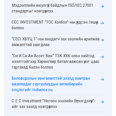
Мэдээллийн аюулгүй байдлын ISO/IEC 27001
стандартыг нэвтрүүллээ
CEC INVESTMENT "ТОС Холбоо"-ны үндсэн гишүүн
боллоо
“CECI ХБҮЦ 1”-ны анхдагч зах зээлийн арилжаа
амжилттай хаагдлаа
“Си И Си Ая Ассет Ван” ТЗК ХХК олон нийтэд
нээлттэйгээр Хөрөнгөөр баталгаажсан үнэт цаас
гаргахад бэлэн боллоо
Боловсролын хөнгөлөлттэй зээлд хамтран
ажилладаг сургуулиудын хөтөлбөрийн
онцлогийг тоймлох нь
C.E.C Investment "Ногоон зээлийн бүтээгдэхүүн"-
ийг зах зээлд нэвтрүүллээ