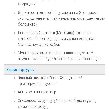
хамрагдах
Өөрийн сонголтоор 12 дугаар ангиа Япон улсын
сургуульд хөнгөлөлттэй нөхцөлөөр суралцаж төгсөх
боломжтой
Японы засгийн газрын (Монбүшо) тэтгэлэгт
хөтөлбөр болон их дээд сургуулийн элсэлтэд
бэлтгэх нэмэлт хөтөлбөр
Монгол өв уламжлал зан заншлаас суралцах
агуулгыг хичээл бүрийн хөтөлбөрт шингээн заадаг
Хишиг сургууль
Үндэсний цөм хөтөлбөр + Хятад хэлний
гүнзгийрүүлсэн сургалт
Англи хэлний хөтөлбөр
Хичээлээс гадуур дугуйлан секц болон хүүхэд
хөгжлийн клубууд