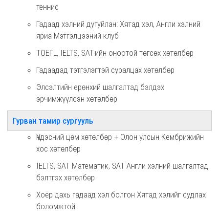
теннис
Гадаад хэлний дугуйлан: Хятад хэл, Англи хэлний
яриа Мэтгэлцээний клуб
TОEFL, IELTS, SAT-ийн оноотой төгсөх хөтөлбөр
Гадаадад тэтгэлэгтэй суралцах хөтөлбөр
Элсэлтийн ерөнхий шалгалтад бэлдэх
эрчимжүүлсэн хөтөлбөр
Гурван тамир сургууль
Үндэсний цөм хөтөлбөр + Олон улсын Кембрижийн
хос хөтөлбөр
IELTS, SAT Математик, SAT Англи хэлний шалгалтад
бэлтгэх хөтөлбөр
Хоёр дахь гадаад хэл болгон Хятад хэлийг судлах
боломжтой