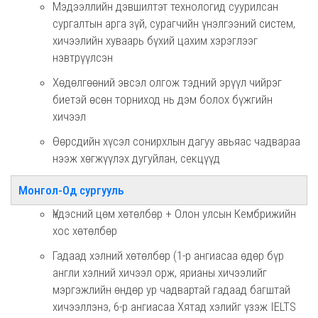
Мэдээллийн дэвшилтэт технологид суурилсан
сургалтын арга зүй, сурагчийн үнэлгээний систем,
хичээлийн хуваарь бүхий цахим хэрэглээг
нэвтрүүлсэн
Хөдөлгөөний эвсэл олгож тэдний эрүүл чийрэг
биетэй өсөн торниход нь дэм болох бүжгийн
хичээл
Өөрсдийн хүсэл сонирхлын дагуу авьяас чадвараа
нээж хөгжүүлэх дугуйлан, секцүүд
Монгол-Од сургууль
Үндэсний цөм хөтөлбөр + Олон улсын Кембрижийн
хос хөтөлбөр
Гадаад хэлний хөтөлбөр (1-р ангиасаа өдөр бүр
англи хэлний хичээл орж, ярианы хичээлийг
мэргэжлийн өндөр ур чадвартай гадаад багштай
хичээллэнэ, 6-р ангиасаа Хятад хэлийг үзэж IELTS