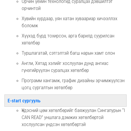
Орчин үеийн технологид суралцах дэвшилтэт
орчинтой
Хувийн хурдаар, уян хатан хуваариар хичээллэх
боломж
Хүүхэд бүрд тохирсон, арга барилд суурилсан
хөтөлбөр
Туршлагатай, сэтгэлтэй багш нарын хамт олон
Англи, Хятад хэлийг хослуулан дунд ангиас
гүнзгийрүүлэн суралцах хөтөлбөр
Программ хангамж, график дизайны эрчимжүүлсэн
цогц сургалтын хөтөлбөр
E-start сургууль
Үндэсний цөм хөтөлбөрийг баяжуулан Сингапурын “I
CAN READ” уншлага дэмжих хөтөлбөртой
хослуулсан үндсэн хөтөлбөртэй