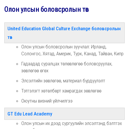
Олон улсын боловсролын төв
United Education Global Culture Exchange боловсролын
төв
Олон улсын боловсролын зуучлал: Ирланд,
Солонгос, Хятад, Америк, Турк, Канад, Тайван, Кипр
Гадаадад суралцах төлөвлөгөө боловсруулах,
зөвлөгөө өгөх
Элсэлтийн зөвлөгөө, материал бүрдүүлэлт
Тэтгэлэгт хөтөлбөрт хамрагдах зөвлөгөө
Оюутны визний үйлчилгээ
GT Edu Lead
Academy
Олон улсын их дээд сургуулийн элсэлтэнд бэлтгэх