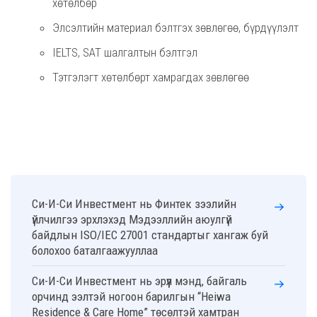
хөтөлбөр
Элсэлтийн материал бэлтгэх зөвлөгөө, бүрдүүлэлт
IELTS, SAT шалгалтын бэлтгэл
Тэтгэлэгт хөтөлбөрт хамрагдах зөвлөгөө
Си-И-Си Инвестмент нь Финтек зээлийн
үйлчилгээ эрхлэхэд Мэдээллийн аюулгүй
байдлын ISO/IEC 27001 стандартыг хангаж буй
болохоо баталгаажууллаа
Си-И-Си Инвестмент нь эрүүл мэнд, байгаль
орчинд ээлтэй ногоон барилгын “Heiwa
Residence & Care Home” төсөлтэй хамтран