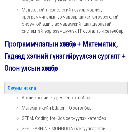
Мэдээллийн технологийн суурь мэдлэг,
программчлалын ур чадвар, дижитал хэрэгслийг
оновчтой ашиглах чадамжийг шат дараатай,
системтэйгээр эзэмшүүлэх IT сургалтын хөтөлбөр
Программчлалын хөтөлбөр + Математик,
Гадаад хэлний гүнзгийрүүлсэн сургалт +
Олон улсын хөтөлбөр
Оюуны нахиа
Англи хэлний Grapeseed хөтөлбөр
Математикийн Eduten, IQ хөтөлбөр
STEM, Coding for Kids хөгжүүлэх хөтөлбөр
SEE LEARNING MONGOLIA байгууллагатай