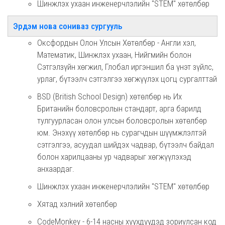
Шинжлэх ухаан инженерчлэлийн "STEM" хөтөлбөр
Эрдэм нова сониваз сургууль
Оксфордын Олон Улсын Хөтөлбөр - Англи хэл,
Математик, Шинжлэх ухаан, Нийгмийн болон
Сэтгэлзүйн хөгжил, Глобал иргэншил ба үнэт зүйлс,
урлаг, бүтээлч сэтгэлгээ хөгжүүлэх цогц сургалттай
BSD (British School Design) хөтөлбөр нь Их
Британийн боловсролын стандарт, арга барилд
тулгуурласан олон улсын боловсролын хөтөлбөр
юм. Энэхүү хөтөлбөр нь сурагчдын шүүмжлэлтэй
сэтгэлгээ, асуудал шийдэх чадвар, бүтээлч байдал
болон харилцааны ур чадварыг хөгжүүлэхэд
анхаардаг.
Шинжлэх ухаан инженерчлэлийн "STEM" хөтөлбөр
Хятад хэлний хөтөлбөр
CodeMonkey - 6-14 насны хүүхдүүдэд зориулсан код