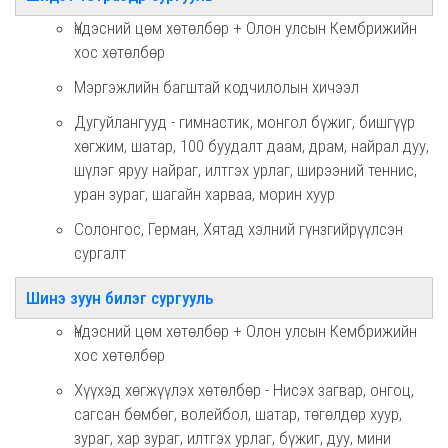
Үндэсний цөм хөтөлбөр + Олон улсын Кембрижийн
хос хөтөлбөр
Мэргэжлийн багштай кодчилолын хичээл
Дугуйлангууд - гимнастик, монгол бүжиг, бишгүүр
хөгжим, шатар, 100 буудалт даам, драм, найрал дуу,
шүлэг яруу найраг, илтгэх урлаг, ширээний теннис,
уран зураг, шагайн харваа, морин хуур
Солонгос, Герман, Хятад хэлний гүнзгийрүүлсэн
сургалт
Шинэ зуун билэг сургууль
Үндэсний цөм хөтөлбөр + Олон улсын Кембрижийн
хос хөтөлбөр
Хүүхэд хөгжүүлэх хөтөлбөр - Нисэх загвар, онгоц,
сагсан бөмбөг, волейбол, шатар, төгөлдөр хуур,
зураг, хар зураг, илтгэх урлаг, бүжиг, дуу, мини