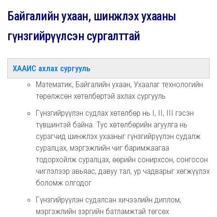
Байгалийн ухаан, шинжлэх ухааны
гүнзгийрүүлсэн сургалттай
ХААИС ахлах сургууль
Математик, Байгалийн ухаан, Ухаалаг технологийн
төрөлжсөн хөтөлбөртэй ахлах сургууль
Гүнзгийрүүлэн судлах хөтөлбөр нь I, II, III гэсэн
түвшинтэй байна. Тус хөтөлбөрийн агуулга нь
сурагчид шинжлэх ухааныг гүнзгийрүүлэн судалж
суралцах, мэргэжлийн чиг баримжаагаа
тодорхойлж суралцах, өөрийн сонирхсон, сонгосон
чиглэлээр авьяас, давуу тал, ур чадварыг хөгжүүлэх
боломж олгодог
Гүнзгийрүүлэн судалсан хичээлийн диплом,
мэргэжлийн зэргийн батламжтай төгсөх