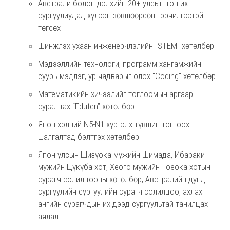
Австрали болон дэлхийн 20+ улсын топ их
сургуулиудад хүлээн зөвшөөрсөн гэрчилгээтэй
төгсөх
Шинжлэх ухаан инженерчлэлийн "STEM" хөтөлбөр
Мэдээллийн технологи, программ хангамжийн
суурь мэдлэг, ур чадварыг олох "Coding" хөтөлбөр
Математикийн хичээлийг тоглоомын аргаар
суралцах “Eduten” хөтөлбөр
Япон хэлний N5-N1 хүртэлх түвшин тогтоох
шалгалтад бэлтгэх хөтөлбөр
Япон улсын Шизүока мужийн Шимада, Ибараки
мужийн Цүкүба хот, Хёого мужийн Тоёока хотын
сурагч солилцооны хөтөлбөр, Австралийн дунд
сургуулийн сургуулийн сурагч солилцоо, ахлах
ангийн сурагчдын их дээд сургуультай танилцах
аялал