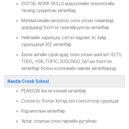
DIGITAL WORK SKILLS мэдээллийн технологийн
төсөлд суурилсан хөтөлбөр,
Математикийн хичээлээ олон улсын олимпиад
уралдаанд бэлтгэх гүнзгийрүүлсэн хөтөлбөр
Нийгмийн харилцаа, сэтгэл хөдлөл, ёс зүйд
суралцахуй SEE хөтөлбөр
Ахлах ангийн сурагчдад олон улсын шалгалт IELTS,
TOEFL, HSK, ТOPIC, DUOLINGO, SAT-ын бэлтгэл
хөтөлбөр болон коллежийн зөвлөх хөтөлбөрүүд
Nandin Creek School
PEARSON Англи хэлний хөтөлбөр
Солонгос болон Хятад хэл сонголтоор суралцах
Кодчилолын хөтөлбөр
Урлаг спортын олон төрлийн дугуйлан