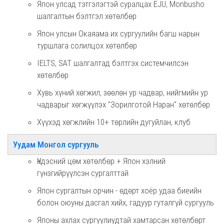
Япон улсад тэтгэлэгтэй суралцах EJU, Monbusho
шалгалтын бэлтгэл хөтөлбөр
Япон улсын Окаяама их сургуулийн багш нарын
туршлага солилцох хөтөлбөр
IELTS, SAT шалгалтад бэлтгэх системчилсэн
хөтөлбөр
Хувь хүний хөгжил, зөөлөн ур чадвар, нийгмийн ур
чадварыг хөгжүүлэх "Зорилготой Наран" хөтөлбөр
Хүүхэд хөгжлийн 10+ төрлийн дугуйлан, клуб
Уудам Монгол сургууль
Үндэсний цөм хөтөлбөр + Япон хэлний
гүнзгийрүүлсэн сургалттай
Япон сургалтын орчин - өдөрт хоёр удаа биеийн
болон оюуны дасгал хийх, гадуур гуталгүй сургууль
Японы ахлах сургуулиудтай хамтарсан хөтөлбөрт