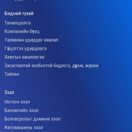
Бидний тухай
Танилцуулга
Компанийн бүтэц
Төлөөлөн удирдах зөвлөл
Гүйцэтгэх удирдлага
Хамтын ажиллагаа
Засаглалтай холбоотой бодлого, дүрэм, журам
Тайлан
Зээл
Ногоон зээл
Бизнесийн зээл
Боловсролыг дэмжих зээл
Автомашины зээл