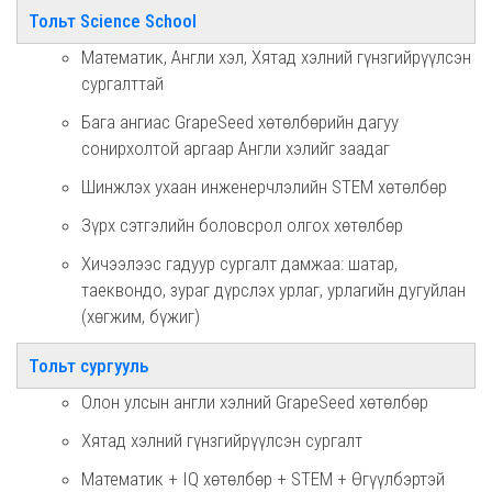
Тольт Science School
Математик, Англи хэл, Хятад хэлний гүнзгийрүүлсэн
сургалттай
Бага ангиас GrapeSeed хөтөлбөрийн дагуу
сонирхолтой аргаар Англи хэлийг заадаг
Шинжлэх ухаан инженерчлэлийн STEM хөтөлбөр
Зүрх сэтгэлийн боловсрол олгох хөтөлбөр
Хичээлээс гадуур сургалт дамжаа: шатар,
таеквондо, зураг дүрслэх урлаг, урлагийн дугуйлан
(хөгжим, бүжиг)
Тольт сургууль
Олон улсын англи хэлний GrapeSeed хөтөлбөр
Хятад хэлний гүнзгийрүүлсэн сургалт
Математик + IQ хөтөлбөр + STEM + Өгүүлбэртэй