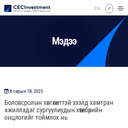
EN
Мэдээ
8 сарын 18, 2025
Боловсролын хөнгөлөлттэй зээлд хамтран
ажилладаг сургуулиудын хөтөлбөрийн
онцлогийг тоймлох нь