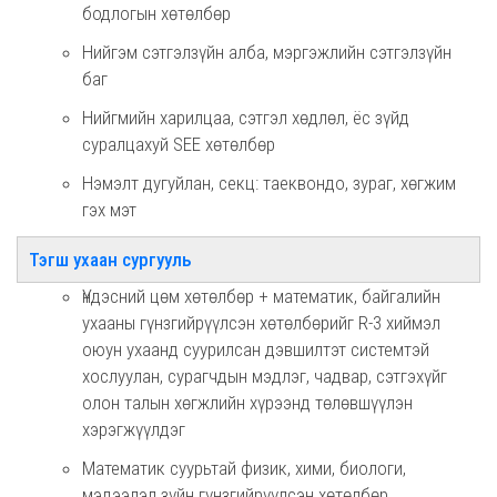
бодлогын хөтөлбөр
Нийгэм сэтгэлзүйн алба, мэргэжлийн сэтгэлзүйн
баг
Нийгмийн харилцаа, сэтгэл хөдлөл, ёс зүйд
суралцахуй SEE хөтөлбөр
Нэмэлт дугуйлан, секц: таеквондо, зураг, хөгжим
гэх мэт
Тэгш ухаан сургууль
Үндэсний цөм хөтөлбөр + математик, байгалийн
ухааны гүнзгийрүүлсэн хөтөлбөрийг R-3 хиймэл
оюун ухаанд суурилсан дэвшилтэт системтэй
хослуулан, сурагчдын мэдлэг, чадвар, сэтгэхүйг
олон талын хөгжлийн хүрээнд төлөвшүүлэн
хэрэгжүүлдэг
Математик суурьтай физик, хими, биологи,
мэдээлэл зүйн гүнзгийрүүлсэн хөтөлбөр