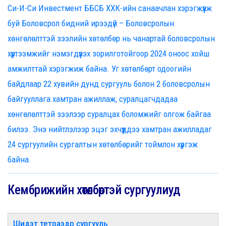
Си-И-Си Инвестмент ББСБ ХХК-ийн санаачлан хэрэгжүүлж
буй Боловсрол бидний ирээдүй – Боловсролын
хөнгөлөлттэй зээлийн хөтөлбөр нь чанартай боловсролын
хүртээмжийг нэмэгдүүлэх зорилготойгоор 2024 оноос хойш
амжилттай хэрэгжиж байна. Уг хөтөлбөрт одоогийн
байдлаар 22 хувийн дунд сургууль болон 2 боловсролын
байгууллага хамтран ажиллаж, суралцагчдадаа
хөнгөлөлттэй зээлээр суралцах боломжийг олгож байгаа
билээ. Энэ нийтлэлээр эцэг эхчүүддээ хамтран ажилладаг
24 сургуулийн сургалтын хөтөлбөрийг тоймлон хүргэж
байна.
Кембрижийн хөтөлбөртэй сургуулиуд
Шидэт тетраэдр сургууль