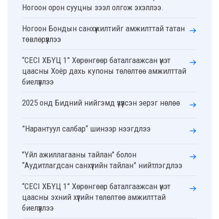
Ногоон орон сууцны зээл олгож эхэллээ.
Ногоон Бондын санхүүжилтийг амжилттай татан
төвлөрүүллээ
“CECI ХБҮЦ 1” Хөрөнгөөр баталгаажсан үнэт
цаасны Хоёр дахь купоны төлөлтөө амжилттай
биелүүллээ
2025 онд Бидний нийгэмд үзүүлсэн эерэг нөлөө
”Нарантуул салбар“ шинээр нээгдлээ
"Үйл ажиллагааны тайлан" болон
“Аудитлагдсан санхүүгийн тайлан” нийтлэгдлээ
“CECI ХБҮЦ 1” Хөрөнгөөр баталгаажсан үнэт
цаасны эхний хүүгийн төлөлтөө амжилттай
биелүүллээ