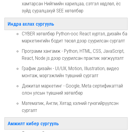
хамтарсан Нийгмийн харилцаа, сэтгэл хөдлөл, ёс
зүйд суралцахуй SEE хөтөлбөр
Индра ахлах сургууль
CYBER хөтөлбөр Python-оос React хүртэл, дизайн ба
маркетингийн бодит төсөл дээр суурилсан сургалт
Программ хангамж - Python, HTML, CSS, JavaScript,
React, Node.js дээр суурилсан практик хөгжүүлэлт
График дизайн - UI/UX, Motion, Illustration, видео
монтаж, мэргэжлийн түвшний сургалт
Дижитал маркетинг - Google, Meta сертификаттай
олон улсын түвшний хөтөлбөр
Математик, Англи, Хятад хэлний гүнзгийрүүлсэн
сургалт
Амжилт кибер сургууль