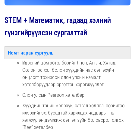
STEM + Математик, гадаад хэлний
гүнзгийрүүлсэн сургалттай
Номт наран сургууль
Үндэсний цөм хөтөлбөрийг Япон, Англи, Хятад,
Солонгос хэл болон хүүхдийн нас сэтгэхүйн
онцлогт тохирсон олон улсын нэмэлт
хөтөлбөрүүдээр өргөтгөн хэрэгжүүлдэг
Олон улсын Pearson хөтөлбөр
Хүүхдийн танин мэдэхүй, сэтгэл хөдлөл, өөрийгөө
илэрхийлэх, бусадтай харилцах чадварыг нь
хөгжүүлэн дэмжиж сэтгэл зүйн боловсрол олгох
“Bee” хөтөлбөр