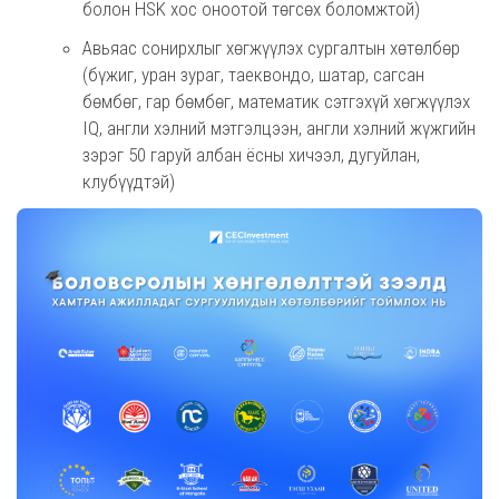
болон HSK хос оноотой төгсөх боломжтой)
Авьяас сонирхлыг хөгжүүлэх сургалтын хөтөлбөр
(бүжиг, уран зураг, таеквондо, шатар, сагсан
бөмбөг, гар бөмбөг, математик сэтгэхүй хөгжүүлэх
IQ, англи хэлний мэтгэлцээн, англи хэлний жүжгийн
зэрэг 50 гаруй албан ёсны хичээл, дугуйлан,
клубүүдтэй)