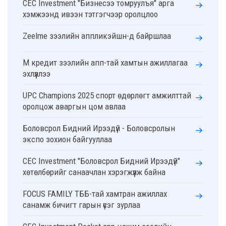
CEC Investment "Бизнесээ томруулъя" арга
хэмжээнд ивээн тэтгэгчээр оролцлоо
Zeelme зээлийн аппликэйшн-д байршлаа
М кредит зээлийн апп-тай хамтын ажиллагаа
эхлүүллээ
UPC Champions 2025 спорт өдөрлөгт амжилттай
оролцож аваргын цом авлаа
Боловсрол Бидний Ирээдүй - Боловсролын
экспо зохион байгууллаа
CEC Investment "Боловсрол Бидний Ирээдүй"
хөтөлбөрийг санаачлан хэрэгжүүлж байна
FOCUS FAMILY ТББ-тай хамтран ажиллах
санамж бичигт гарын үсэг зурлаа